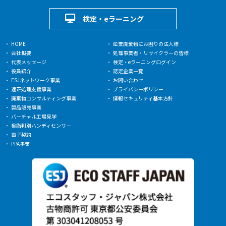
検定・eラーニング
HOME
産業廃棄物にお困りの法人様
会社概要
処理事業者・リサイクラーの皆様
代表メッセージ
検定・eラーニングログイン
役員紹介
認定企業一覧
ESJネットワーク事業
お問い合わせ
適正処理支援事業
プライバシーポリシー
廃棄物コンサルティング事業
情報セキュリティ基本方針
製品販売事業
バーチャル工場見学
樹脂判別ハンディセンサー
電子契約
PPA事業