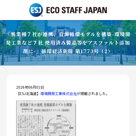
「異業種７社が連携、資源循環モデルを構築-環境開
発工業など７社 使用済み製品等をアスファルト添加
剤に-」循環経済新聞 第1773号（2）
2026年06月01日
【ESJ北海道】
環境開発工業株式会社
が掲載されました。