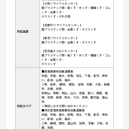
【大阪リサイクルセンター】
廃プラスチック類・紙くず・木くず・繊維くず・ゴム
くず・金属くず・
ガラスくず・がれき類
【京都PVリサイクルセンター 】
廃プラスチック類・金属くず・ガラスくず
対応品目
【東京リサイクルセンター】
廃プラスチック類・金属くず・ガラスくず
【京浜島エコロジセンター】
廃プラスチック類・紙くず・木くず・繊維くず・ゴム
くず・金属くず・
ガラスくず
■産業廃棄物収集運搬業
秋田、茨城、栃木、群馬、埼玉、千葉、東京、神奈
川、新潟、山梨、福井、
三重、岐阜、 静岡、 愛知、 滋賀、京都、大阪、高槻
市、兵庫、奈良、
和歌山、鳥取、岡山、山口、徳島、香川、愛媛、福
岡、佐賀、長崎、熊本、大分、宮崎、鹿児島、富山
市、
対応エリア
※事前に必ずお問い合わせください
■特別管理産業廃棄物収集運搬業
秋田、茨城、栃木、群馬、埼玉、千葉、東京、神奈
川、新潟、山梨、福井、
三重、静岡、愛知、富山市、滋賀、 京都、大阪、兵
庫、奈良、