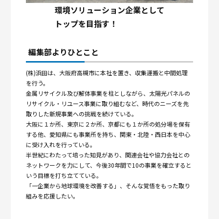
環境ソリューション企業として
トップを目指す！
編集部よりひとこと
(株)浜田は、大阪府高槻市に本社を置き、収集運搬と中間処理
を行う。
金属リサイクル及び解体事業を柱としながら、太陽光パネルの
リサイクル・リユース事業に取り組むなど、時代のニーズを先
取りした新規事業への挑戦を続けている。
大阪に１か所、東京に２か所、京都にも１か所の処分場を保有
する他、愛知県にも事業所を持ち、関東・北陸・西日本を中心
に受け入れを行っている。
半世紀にわたって培った知見があり、関連会社や協力会社との
ネットワークを力にして、今後30年間で10の事業を確立すると
いう目標を打ち立てている。
「一企業から地球環境を改善する」、そんな覚悟をもった取り
組みを応援したい。