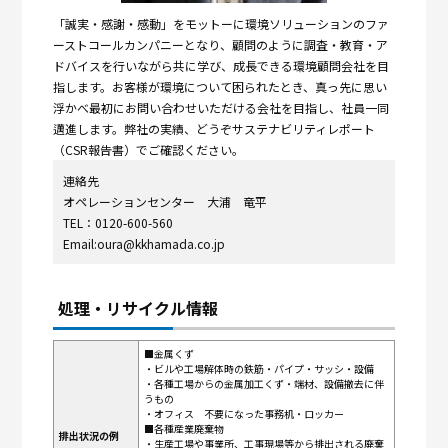
「誠実・感謝・感動」をモットーに環境ソリューションのファ
ーストコールカンパニーとなり、顧問のように調査・教育・ア
ドバイスを行いながら共に学び、成長できる環境顧問会社を目
指します。お客様が環境について困られたとき、真っ先に思い
浮かべ最初にお問い合わせいただける会社を目指し、社員一同
邁進します。弊社の実績、どうぞサステナビリティレポート
（CSR報告書）でご確認ください。
連絡先
オペレーションセンター 大浦 竜平
TEL：0120-600-560
Email:oura@kkhamada.co.jp
処理・リサイクル情報
■金属くず
・ビルや工場解体時の鉄筋・パイプ・サッシ・設備
・各種工場からの金属加工くず・端材、設備撤去に伴
うもの
・オフィス 不要になった事務机・ロッカー
■各種産業廃棄物
排出状況の例
・生産工場や事業所、工事現場等から排出される廃棄