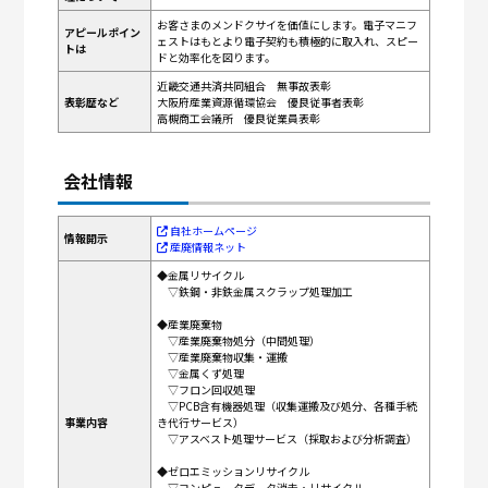
お客さまのメンドクサイを価値にします。電子マニフ
アピールポイン
ェストはもとより電子契約も積極的に取入れ、スピー
トは
ドと効率化を図ります。
近畿交通共済共同組合 無事故表彰
表彰歴など
大阪府産業資源循環協会 優良従事者表彰
高槻商工会議所 優良従業員表彰
会社情報
自社ホームページ
情報開示
産廃情報ネット
◆金属リサイクル
▽鉄鋼・非鉄金属スクラップ処理加工
◆産業廃棄物
▽産業廃棄物処分（中間処理）
▽産業廃棄物収集・運搬
▽金属くず処理
▽フロン回収処理
▽PCB含有機器処理（収集運搬及び処分、各種手続
事業内容
き代行サービス）
▽アスベスト処理サービス（採取および分析調査）
◆ゼロエミッションリサイクル
▽コンピュータデータ消去・リサイクル