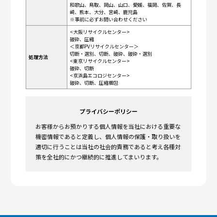
和歌山、鳥取、岡山、山口、愛媛、福岡、佐賀、長
崎、熊本、大分、宮崎、鹿児島
※事前に必ずお問い合わせください
<大阪リサイクルセンター>
破砕、圧縮
＜京都PVリサイクルセンター＞
切断・選別、切断、破砕、破砕・選別
処理方法
<東京リサイクルセンター>
破砕、切断
<京浜島エコロジセンター>
破砕、切断、圧縮梱包
プライバシーポリシー
お客様からお預かりする個人情報を当社における重要な
機密情報であると定義し、個人情報の保護・取り扱いを
適切に行うことは当社の社会的責務であると考え各種対
策を全社的にかつ継続的に推進してまいります。