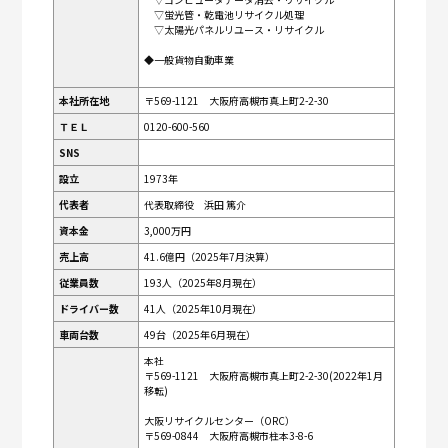
▽蛍光管・乾電池リサイクル処理
▽太陽光パネルリユース・リサイクル
◆一般貨物自動車業
本社所在地
〒569-1121 大阪府高槻市真上町2-2-30
ＴＥＬ
0120-600-560
SNS
設立
1973年
代表者
代表取締役 浜田 篤介
資本金
3,000万円
売上高
41.6億円（2025年7月決算）
従業員数
193人（2025年8月現在）
ドライバー数
41人（2025年10月現在）
車両台数
49台（2025年6月現在）
本社
〒569-1121 大阪府高槻市真上町2-2-30(2022年1月
移転)
大阪リサイクルセンター（ORC）
〒569-0844 大阪府高槻市柱本3-8-6