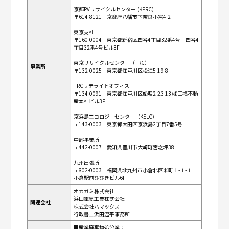
京都PVリサイクルセンター (KPRC)
〒614-8121 京都府八幡市下奈良小宮4-2
東京支社
〒160-0004 東京都新宿区四谷4丁目32番4号 四谷4
丁目32番4号ビル3F
東京リサイクルセンター（TRC）
事業所
〒132-0025 東京都江戸川区松江5-19-8
TRCサテライトオフィス
〒134-0091 東京都江戸川区船堀2-23-13 ㈱三福不動
産本社ビル3F
京浜島エコロジーセンター（KELC）
〒143-0003 東京都大田区京浜島2丁目7番5号
中部事業所
〒442-0007 愛知県豊川市大崎町宮之坪38
九州出張所
〒802-0003 福岡県北九州市小倉北区米町１-１-１
小倉駅前ひびきビル6F
オカガミ株式会社
浜田電気工業株式会社
関連会社
株式会社ハマックス
行政書士浜田温平事務所
■産業廃棄物処分業：