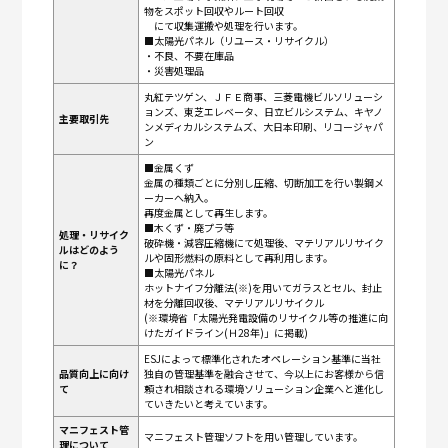
物をスポット回収やルート回収
にて収集運搬や処理を行います。
■太陽光パネル（リユース・リサイクル）
・不良、不要在庫品
・災害処理品
丸紅テツゲン、ＪＦＥ商事、三菱電機ビルソリューシ
ョンズ、東芝エレベータ、日立ビルシステム、キヤノ
主要取引先
ンメディカルシステムズ、大日本印刷、リコージャパ
ン
■金属くず
金属の種類ごとに分別し圧縮、切断加工を行い製鋼メ
ーカーへ納入。
再度金属として再生します。
■木くず・廃プラ等
処理・リサイク
破砕機・減容圧縮機にて処理後、マテリアルリサイク
ルはどのよう
ルや固形燃料の原料として再利用します。
に？
■太陽光パネル
ホットナイフ分離法(※)を用いてガラスとセル、封止
材を分離回収後、マテリアルリサイクル
(※環境省「太陽光発電設備のリサイクル等の推進に向
けたガイドライン(Ｈ28年)」に掲載)
ESJによって標準化されたオペレーション基準に当社
品質向上に向け
独自の管理基準を融合させて、今以上にお客様から信
て
頼され相談される環境ソリューション企業へと進化し
ていきたいと考えています。
マニフェスト管
マニフェスト管理ソフトを用い管理しています。
理について