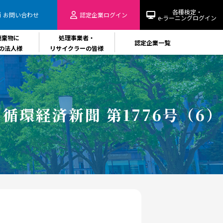
各種検定・
お問い合わせ
認定企業
ログイン
e-ラーニングログイン
廃棄物に
処理事業者・
認定企業一覧
の法人様
リサイクラーの皆様
循環経済新聞 第1776号（6）