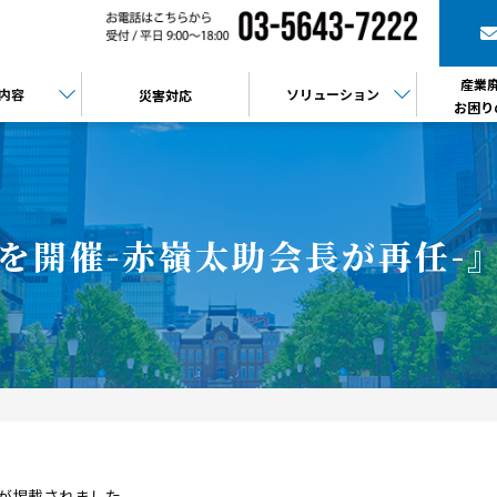
産業
内容
ソリューション
災害対応
お困り
を開催-赤嶺太助会長が再任-』
が掲載されました。