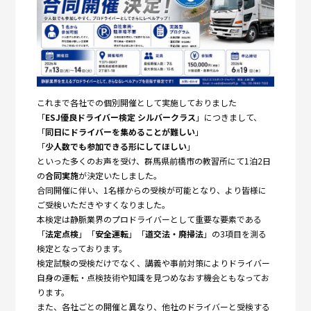
これまで各社での個別開催として実施しておりました
「
ESJ優良ドライバー検定 シルバークラス
」につきまして、
「
同日にドライバーを集めることが難しい
」
「
少人数でも参加できる形にしてほしい
」
といった多くのお声を受け、群馬県前橋市の教習所にて1泊2日
の
合同実施
が決定いたしました。
合同開催に伴い、1名様からの受検が可能となり、
より皆様に
ご受検いただきやすくなりました。
本検定は静脈業界のプロドライバーとして重要な要素である
「
法定
点検
」「
安全運転
」「
道交法・廃掃法
」
の3項目を測る
検定となっております。
検定試験の受検だけでなく、
講義や事前対策によりドライバー
自身の運転・
点検技術や知識を見つめなおす機会ともなってお
ります。
また、各社ごとの開催と異なり、
他社のドライバーと受検する