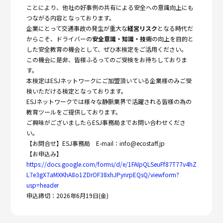
ことにより、
他社の好事例の共有による安全への意識向上にも
つながる内容とな
っております。
企業にとって交通事故の発生が重大な
経営リスク
となる時代だ
からこそ、ドライバーの
安全意識・知識・技術
の向上を目的と
した安全教育の機会として、ぜひ本検定をご活用ください。
この機会に是非、皆様ふるってのご受検をお待ちしておりま
す。
本検定はESJネットワークにご加盟頂いている企業様のみご受
検いただける検定となっております。
ESJネットワークでは様々な静脈業界で活躍される皆様の為の
教育ツールをご提供しております。
ご興味がございましたらESJ事務局までお問い合わせくださ
い。
【お問合せ】ESJ事務局 E-mail：info@ecostaff.jp
【お申込み】
https://docs.google.com/forms/d/e/1FAIpQLSeuFf87T77v4hZ
L7e3gX7aMXKhA8o1ZDrOF38xhJPynrpEQsQ/viewform?
usp=header
申込締切：2026年6月19日(金)