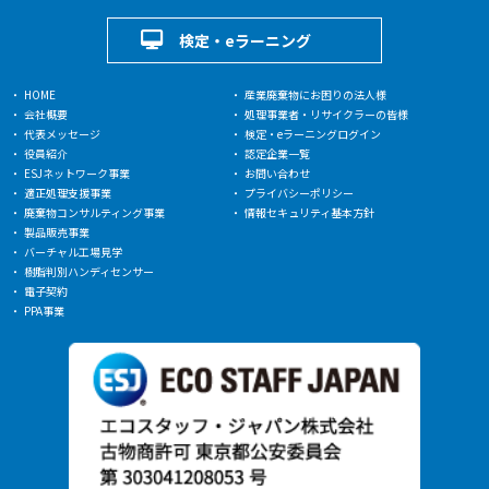
検定・eラーニング
HOME
産業廃棄物にお困りの法人様
会社概要
処理事業者・リサイクラーの皆様
代表メッセージ
検定・eラーニングログイン
役員紹介
認定企業一覧
ESJネットワーク事業
お問い合わせ
適正処理支援事業
プライバシーポリシー
廃棄物コンサルティング事業
情報セキュリティ基本方針
製品販売事業
バーチャル工場見学
樹脂判別ハンディセンサー
電子契約
PPA事業