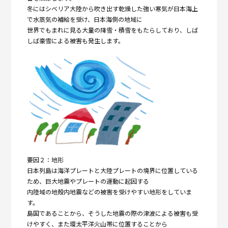
冬にはシベリア大陸から吹き出す乾燥した強い寒気が日本海上
で水蒸気の補給を受け、日本海側の地域に
世界でもまれに見る大量の降雪・積雪をもたらしており、しば
しば豪雪による被害も発生します。
要因２：地形
日本列島は海洋プレートと大陸プレートの境界に位置している
ため、巨大地震やプレートの運動に起因する
内陸域の地殻内地震などの被害を受けやすい地形をしていま
す。
島国であることから、そうした地震の際の津波による被害も受
けやすく、また環太平洋火山帯に位置することから