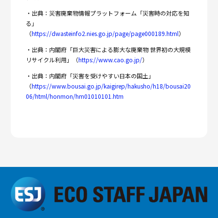
・出典：災害廃棄物情報プラットフォーム「災害時の対応を知
る」
（
https://dwasteinfo2.nies.go.jp/page/page000189.html
）
・出典：内閣府「巨大災害による膨大な廃棄物 世界初の大規模
リサイクル利用」（
https://www.cao.go.jp/
）
・出典：内閣府「災害を受けやすい日本の国土」
（
https://www.bousai.go.jp/kaigirep/hakusho/h18/bousai20
06/html/honmon/hm01010101.htm