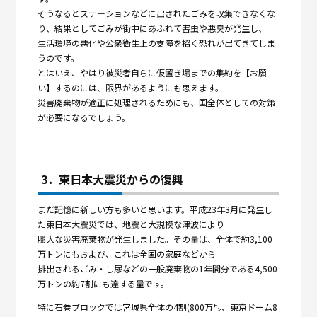
そうなるとステ－ションなどに出されたごみを収集できなくな
り、結果としてごみが街中にあふれて害虫や悪臭が発生し、
生活環境の悪化や公衆衛生上の支障を招く恐れが出てきてしま
うのです。
とはいえ、やはり被災者自らに仮置き場までの集約を【お願
い】するのには、限界があるようにも思えます。
災害廃棄物が適正に処理されるためにも、国全体としての対策
が必要になるでしょう。
3．東日本大震災からの復興
まだ記憶に新しい方も多いと思います。平成23年3月に発生し
た東日本大震災では、地震と大規模な津波により
膨大な災害廃棄物が発生しました。その量は、全体で約3,100
万トンにもおよび、これは全国の家庭などから
排出されるごみ・し尿などの一般廃棄物の1年間分である4,500
万トンの約7割にも達する量です。
特に石巻ブロックでは宮城県全体の4割(800万㌧、東京ドーム8