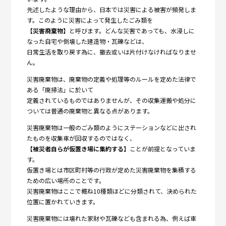
先述したような理由から、日本では災害による被害が頻発しま
す。このように災害によって発生したごみ類を
【災害廃棄物】
と呼びます。どんな災害であっても、水浸しに
なった自宅や倒壊した建造物・瓦礫などは、
日常生活を取り戻す為に、撤去或いは片付けなければなりませ
ん。
災害廃棄物は、廃棄物の定義や処理等のルールを定めた法律で
ある「廃掃法」に於いて
定義されているものではありませんが、その収集運搬や処分に
ついては普通の廃棄物と異なる点があります。
災害廃棄物は一般のごみ類のようにステーションなどに出され
たものを収集車が回収するのではなく、
【被災者自らが仮置き場に集約する】
ことが前提となっていま
す。
仮置き場とは市区町村等の行政が定めた災害廃棄物を集積する
ための広い場所のことです。
災害廃棄物はここで概ね10種類ほどに分類されて、決められた
位置に置かれていきます。
災害廃棄物には壊れた家財や瓦礫なども含まれる為、例えば車