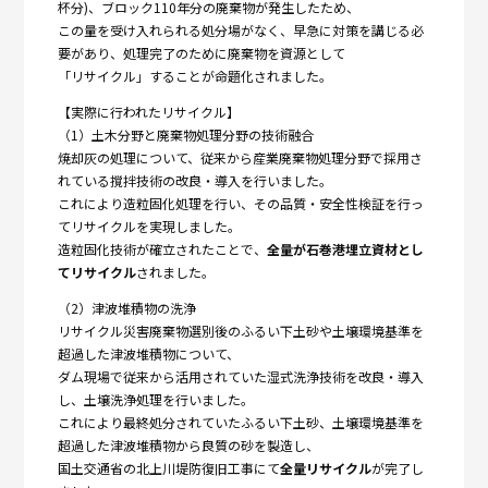
杯分)、ブロック110年分の廃棄物が発生したため、
この量を受け入れられる処分場がなく、早急に対策を講じる必
要があり、処理完了のために廃棄物を資源として
「リサイクル」することが命題化されました。
【実際に行われたリサイクル】
（1）土木分野と廃棄物処理分野の技術融合
焼却灰の処理について、従来から産業廃棄物処理分野で採用さ
れている撹拌技術の改良・導入を行いました。
これにより造粒固化処理を行い、その品質・安全性検証を行っ
てリサイクルを実現しました。
造粒固化技術が確立されたことで、
全量が石巻港埋立資材とし
てリサイクル
されました。
（2）津波堆積物の洗浄
リサイクル災害廃棄物選別後のふるい下土砂や土壌環境基準を
超過した津波堆積物について、
ダム現場で従来から活用されていた湿式洗浄技術を改良・導入
し、土壌洗浄処理を行いました。
これにより最終処分されていたふるい下土砂、土壌環境基準を
超過した津波堆積物から良質の砂を製造し、
国土交通省の北上川堤防復旧工事にて
全量リサイクル
が完了し