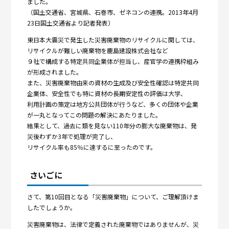
ました。
（国土交通省、宮城県、石巻市、ゼネコンの連携。2013年4月
23日国土交通省より記者発表）
東日本大震災で発生した災害廃棄物のリサイクルに関しては、
リサイクルが難しい廃棄物を鹿島建設株式会社など
９社で構成する特定共同企業体が担当し、産官学の連携枠組み
が形成されました。
また、災害廃棄物由来の資材の生成及び安全性確認は特定共同
企業体、安全性でも特に資材の長期安定性の評価は大学、
利用計画の策定は地方公共団体が行うなど、多くの団体や企業
が一丸となってこの問題の解決にあたりました。
結果として、過去に類を見ない110年分の膨大な廃棄物は、発
災後わずか3年で処理が完了し、
リサイクル率も85％に達するに至ったのです。
さいごに
さて、第10回目となる「災害廃棄物」について、ご理解頂けま
したでしょうか。
災害廃棄物は、法律で定義された廃棄物ではありませんが、災