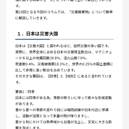
す。
第10回となる今回のコラムでは、「災害廃棄物」について簡単
に解説していきます。
１．日本は災害大国
日本は【災害大国】と謳われるほど、自然災害の多い国です。
実際に、世界全体に占める日本の災害発生割合は、マグニチュ
ード６以上の地震回数20.8％、活火山数7.0％、
死者数0.4％、災害被害額18.3％と、世界の0.25％の国土面積に
比して非常に高い割合を占めています。
その大きな要因は、【四季】と【地形】にあると言われていま
す。
要員1：四季
日本には四季がある為、季節の移ろいに伴って様々な気候変動
があります。
春から夏への季節の変わり目には梅雨前線が日本付近に停滞
し、活動が活発となって多量の雨が降りますし、
夏から秋にかけては熱帯域から台風が北上し、天気に大きな影
響を及ぼします。