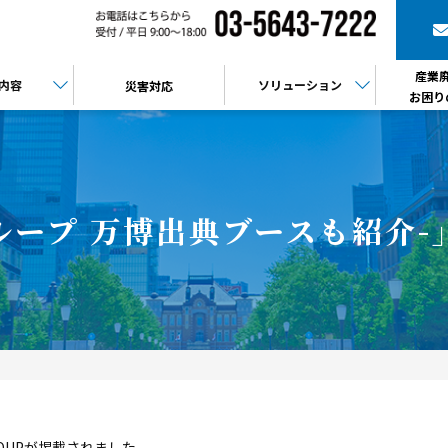
産業
内容
ソリューション
災害対応
お困り
ープ 万博出典ブースも紹介-」 
GROUPが掲載されました。