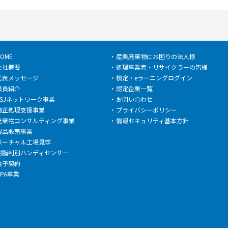
OME
産業廃棄物にお困りの法人様
会社概要
処理事業者・リサイクラーの皆様
代表メッセージ
検定・eラーニングログイン
役員紹介
認定企業一覧
ESJネットワーク事業
お問い合わせ
適正処理支援事業
プライバシーポリシー
廃棄物コンサルティング事業
情報セキュリティ基本方針
製品販売事業
バーチャル工場見学
樹脂判別ハンディセンサー
電子契約
PPA事業