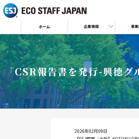
企業情報
事業
ホーム
「CSR報告書を発行-興徳グル
2026年02月09日
【ESJ関西／大阪】KOTOKU 