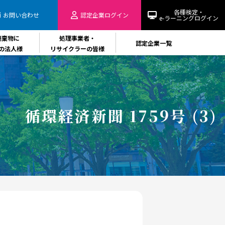
各種検定・
お問い合わせ
認定企業
ログイン
e-ラーニングログイン
廃棄物に
処理事業者・
認定企業一覧
の法人様
リサイクラーの皆様
循環経済新聞 1759号 (3)