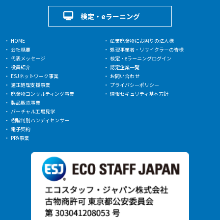
検定・eラーニング
HOME
産業廃棄物にお困りの法人様
会社概要
処理事業者・リサイクラーの皆様
代表メッセージ
検定・eラーニングログイン
役員紹介
認定企業一覧
ESJネットワーク事業
お問い合わせ
適正処理支援事業
プライバシーポリシー
廃棄物コンサルティング事業
情報セキュリティ基本方針
製品販売事業
バーチャル工場見学
樹脂判別ハンディセンサー
電子契約
PPA事業